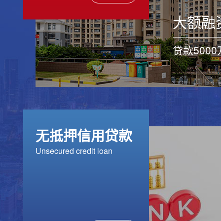
普洱房产抵押贷款利率
普洱
大额融
普洱房产抵押贷款利率是指
房屋抵押
借款人以房产作为抵押物向
人以自己
银行申请贷款的融资方式。
贷款5000
抵押物向
在申请房...
资方式。..
无抵押信用贷款
普洱空放贷款
普洱
Unsecured credit loan
普洱空放贷款,专业贷款公司:
公积金信
《新源金服》专注普洱贷款,
凭借个人
打造贷款服务平台银行贷
金账户余
款,...
要提供担..