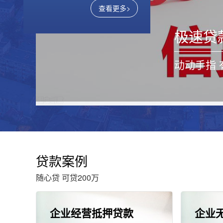
查看更多>
普洱信用贷款
普洱
极速贷
重庆信用贷款相对于传统贷
企业税贷
款方式具有以下优势：1、
税，信用
额度更高：个人信用贷款通
动动手指
出的一款
常可以获...
款，申请企
贷款案例
随心贷 可贷200万
企业经营抵押贷款
企业