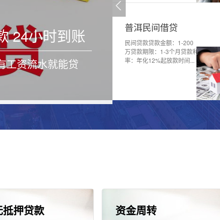
企业税贷
普洱民间借贷
款 24小时到账
是银行对正常纳
民间贷款贷款金额：1-200
状况良好的企业推
万贷款期限：1-3个月贷款利
 有工资流水就能贷
纯信用无抵押贷
率：年化12%起放款时间...
业...
无抵押贷款
资金周转