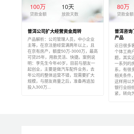
100万
10天
80万
贷款金额
放款天数
贷款金额
普洱公司扩大经营资金周转
普洱咨询
产品
产品解析：公司管理人员，中小企业
主等，在京注册经营满两年以上，且
近日很多
在京有房产，额度50万-3000万，最高
个体工商
可贷25年，用款灵活、快捷。案例说
题，其实
明：李先生今年40岁，目前与朋友一
一系列的
起创业，主要是做汽车配件业务，去
系，有很
年公司的整体运营不错，现需要扩大
相关条件
规模，与朋友商量之后，准备再追加
这样用以
投入300万...
银行业纷
紧，转向为企