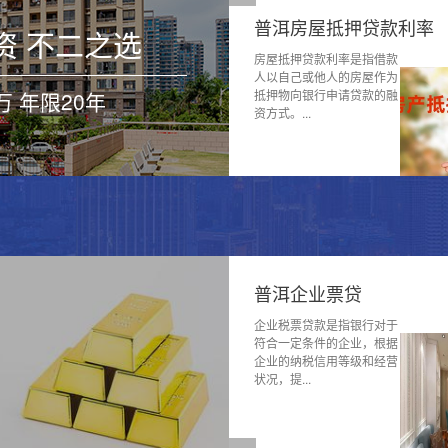
房屋抵押贷款利率
普洱车子抵押贷款
资 不二之选
贷款利率是指借款
车子抵押贷款是指将车辆作
或他人的房屋作为
为抵押物，向银行或其他金
万 年限20年
银行申请贷款的融
融机构获得贷款的一种方
.
式。按照贷...
公积金贷款
普洱企业票贷
用贷款是指借款人
企业税票贷款是指银行对于
或夫妻双方的公积
符合一定条件的企业，根据
额进行贷款，不需
企业的纳税信用等级和经营
.
状况，提...