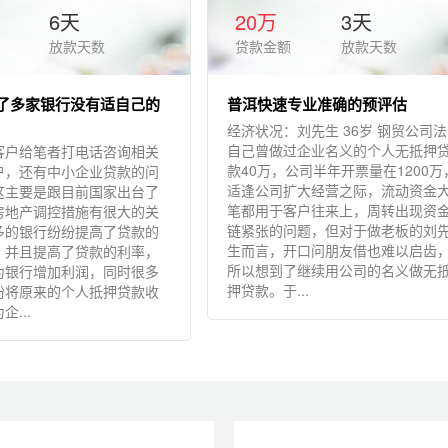
6天
20万
3天
放款天数
贷款金额
放款天数
了多家银行没有适自己的
普洱快速专业准确的预评估
经济状况：刘先生 36岁 钢贸公司
自己曾做过企业名义的个人无抵押
客户给笔者打电话咨询相关
款40万，公司半年开票量在1200万
户，还有中小企业贷款的问
适逢公司扩大经营之际，流动资金
这主要是跟目前国家出台了
笔都用于客户往来上，周转出现资
房地产调控措施有很大的关
链紧张的问题，但对于做老板的刘
多的银行纷纷提高了贷款的
生而言，开口问朋友借也难以启齿
，并且提高了贷款的利率，
所以想到了继续用公司的名义做无
为银行增加利润，同时很多
押贷款。于...
纷将原来的个人抵押贷款收
...